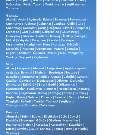
Kundu | Kurşunlu | Macun | Mandırlar | Murtuna | Pınarlı |
Soğucaksu | Solak | Topallı | Yenidumanlar | Yeşilkaraman |
Yurtpınar
Gazipaşa
Akoluk | Aydın | Aydıncık | Bakılar | Beyobası | Beyrebucak |
Cumhuriyet | Çakmak | Çalıpınar | Çamlıca | Çığlık | Çile |
Çimenbağ | Çobanlar | Çörüş | Doğanca | Ekmel | Esenpınar |
Esentepe | Gazi | Göçük | Gökçebelen | Gökçesaray |
Güneyköy | Gürçam | Hasdere | Ilıcaköy | İnalköy | İnceğiz |
İstiklal | Kahyalar | Karaçukur | Karalar | Karatepe |
Kırahmetler | Kızılgüney | Koru | Korubaşı | Küçüklü |
Macarköy | Muzkent | Öznurtepe | Pazarcı | Sarıağaç |
Sugözü | Şahinler | Üçkonak | Yakacık | Yeni | Yenigüney |
Yeniköy | Yeşilyurt | Zeytinada
Serik
Akbaş | Akçapınar | Alacami | Aşağıçatma | Aşağıkocayatak |
Aşağıoba | Berendi | Bilginler | Bozdoğan | Boztepe |
Bucakköy | Burmahancı | Büğüş | Cumalı | Çakallık | Çanakçı |
Çatallar | Demirciler | Deniztepesi | Dikmen | Dorumlar |
Eminceler | Eskiyürük | Etler | Gedik | Gökçepınar |
Hacıosmanlar | Hasdümen | Haspınar | Haskızılören | Karataş |
Karıncalı | Kayaburnu | Kırbaş | Kozağaç | Kozan | Kumköy |
Kuşlar | Kürüş | Nebiler | Pınarcık | Sarıabalı | Şatırlı | Tekke |
Töngüşlü | Üründü | Yanköy | Yeşilvadi | Yeşilyurt |
Yukarıçatma | Yumaklar | Zırlankaya
Kumluca
Altınyaka | Belen | Beşikçi | Büyükalan | Çaltı | Çayiçi |
Dereköy | Erentepe | Gölcük | Güzören | Hacıveliler |
Hızırkahya | İncircik | Karaağaç | Karacaören | Kavakköy |
Kuzca | Ortaköy | Salur | Sarıcasu | Toptaş | Yazır | Yenikışla |
Yeşilköy |