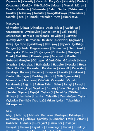
Kapmescit | Karaköy | Karamık | Karyağdı | Kışlaköy | Kızılca |
Kocapınar | Kuzköy | Küçüksöğle | Macun | Mursal | Müren |
Ovacık | Özdemir | Pirhasanlar | Salur | Sarılar | Tahtamescit |
Tavullar | Tekkeköy | Toklular | Yakaçiftlikköyü | Yalnızdam |
Yapraklı | Yeni | Yılmazlı | Yörenler | Yuva | Zümrütova
Manavgat
Ahmetler | Aksaz | Altınkaya | Aşağı Işıklar | Aşağıhisar |
Aşağıpazarcı | Aydınevler | Bahçelievler | Ballıbucak |
Belenobası | Bereket | Beşkonak | Beydiğin | Boztepe |
Bucakşeyhler | Burmahan | Büklüce | Cevizler | Çağlayan |
Çakış | Çaltepe | Çardakköy | Çavuşköy | Çayyazı | Çeltikçi |
Çenger | Çolaklı | Değirmenözü | Demirciler | Denizkent |
Denizyaka | Dikmen | Doğançam | Dolbazlar | Düzağaç |
Emek | Eski Hisar | Evrenleryavşı | Evrenseki | Gaziler |
Gebece | Gençler | Gültepe | Gündoğdu | Güzelyalı | Hacıali
| Hacıisalı | Hacıobası | Halitağalar | Hatipler | Hocalar | Hocalı
| Ilıca | Kadılar | Kalemler | Karabucak | Karabük | Karacalar |
Karakaya | Karaöz | Karavca | Kasaplar | Kavaklı | Kırkkavak |
Kısalar | Kızılağaç | Kızıldağ | Kızılot | Milli Egemenlik |
Mimarsinan | Namaras | Odaönü | Örenşehir | Örnek |
Perakende | Sağırin | Salkım Evler | Salur | Sanayi | Saraçlı |
Sarılar | Sevinçköy | Seydiler | Sırtköy | Side | Sorgun | Sülek
| Şelale | Şişeler | Taşağıl | Taşkesiği | Tepeköy | Tilkiler |
Ulukapı | Uzunkale | Uzunlar | Yalçıdibi | Yavrudoğan | Yayla |
Yaylaalan | Yeniköy | Yeşilbağ | Yukarı Işıklar | Yukarıhisar |
Yukarıpazarcı
Aksu
Alaylı | Altıntaş | Atatürk | Barbaros | Boztepe | Cihadiye |
Cumhuriyet | Çalkaya | Çamköy | Dumanlar | Fatih | Fettahlı |
Gökdere | Güloluk | Güzelyurt | Hacıaliler | İhsaniye |
Karaçallı | Karaöz | Kayadibi | Kemerağzı | Konak | Kumköy |