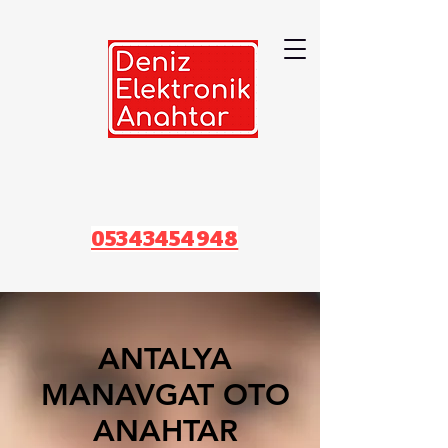
05343454948
ANTALYA
MANAVGAT OTO
ANAHTAR