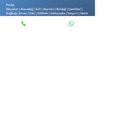
Finike
Akçaalan | Alacadağ | Arif | Asarönü | Boldağ | Çamlıbel |
Dağbağ | Ernez | Eski | Gökbük | Gökçeyaka | Hasyurt | İskele
| Kale | Karşıyaka | Kızılca | Kum | Sahilkent | Saklısu |
Turunçova | Yalnız | Yazır | Yeni | Yeşilköy | Yeşilyurt | Yuvalı
Kemer
Beycik | Çıralı | Kuzdere | Ovacık | Ulupınar
ŞİMDİ ARA
ANTALYA OTO ANAHTAR
Antalya Oto Anahtarcı hizmeti için
0534 345 49 48
numaramızı 7/24
arayabilirsiniz. Antalya'nın her
noktasına mobil oto anahtar hizmeti
vermekteyiz. Antalya'da garantili oto