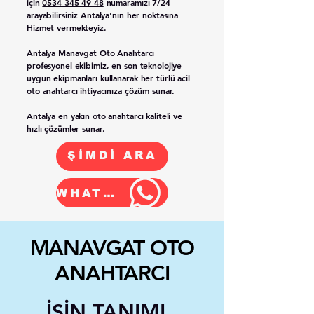
için
0534 345 49 48
numaramızı 7/24
arayabilirsiniz Antalya'nın her noktasına
Hizmet vermekteyiz.
Antalya
Manavgat
Oto Anahtarcı
profesyonel ekibimiz, en son teknolojiye
uygun ekipmanları kullanarak her türlü acil
oto anahtarcı ihtiyacınıza çözüm sunar.
Antalya en yakın oto anahtarcı kaliteli ve
hızlı çözümler sunar.
ŞİMDİ ARA
WHATSAPP
MANAVGAT OTO
ANAHTARCI
İŞİN TANIMI..