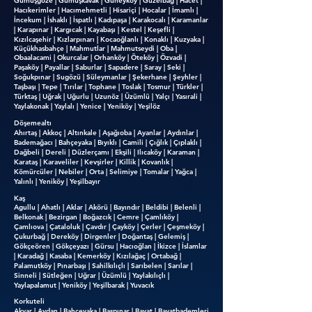
Gümüşgöze | Gümüşkavak | Güneyköy | Güzelbağ | Hacet |
Hacıkerimler | Hacımehmetli | Hisariçi | Hocalar | İmamlı |
İncekum | İshaklı | İspatlı | Kadıpaşa | Karakocalı | Karamanlar
| Karapınar | Kargıcak | Kayabaşı | Kestel | Keşefli |
Kızılcaşehir | Kızlarpınarı | Kocaoğlanlı | Konaklı | Kuzyaka |
Küçükhasbahçe | Mahmutlar | Mahmutseydi | Oba |
Obaalacami | Okurcalar | Orhanköy | Öteköy | Özvadi |
Paşaköy | Payallar | Saburlar | Sapadere | Saray | Seki |
Soğukpınar | Sugözü | Süleymanlar | Şekerhane | Şeyhler |
Taşbaşı | Tepe | Tırılar | Tophane | Toslak | Tosmur | Türkler |
Türktaş | Uğrak | Uğurlu | Uzunöz | Üzümlü | Yalçı | Yasırali |
Yaylakonak | Yaylalı | Yenice | Yeniköy | Yeşilöz
Döşemealtı
Ahırtaş | Akkoç | Altınkale | Aşağıoba | Ayanlar | Aydınlar |
Bademağacı | Bahçeyaka | Bıyıklı | Camili | Çığlık | Çıplaklı |
Dağbeli | Dereli | Düzlerçamı | Ekşili | Ilıcaköy | Karaman |
Karataş | Karaveliler | Kevşirler | Killik | Kovanlık |
Kömürcüler | Nebiler | Orta | Selimiye | Tomalar | Yağca |
Yalınlı | Yeniköy | Yeşilbayır
Kaş
Agullu | Ahatlı | Aklar | Akörü | Bayındır | Beldibi | Belenli |
Belkonak | Bezirgan | Boğazcık | Cemre | Çamlıköy |
Çamlıova | Çataloluk | Çavdır | Çayköy | Çerler | Çeşmeköy |
Çukurbağ | Dereköy | Dirgenler | Doğantaş | Gelemiş |
Gökçeören | Gökçeyazı | Gürsu | Hacıoğlan | İkizce | İslamlar
| Karadağ | Kasaba | Kemerköy | Kızılağaç | Ortabağ |
Palamutköy | Pınarbaşı | Sahilkılıçlı | Sarıbelen | Sarılar |
Sinneli | Sütleğen | Uğrar | Üzümlü | Yaylakılıçlı |
Yaylapalamut | Yeniköy | Yeşilbarak | Yuvacık
Korkuteli
Akyar | Avdan | Bahçeyaka | Başpınar | Bayat | Bayatbademleri