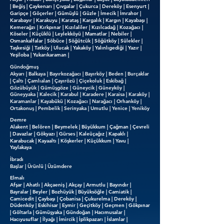
| Beğiş | Çaykenarı | Çıvgalar | Çukurca | Dereköy | Esenyurt |
Garipçe | Göçerler | Gümüşlü | Güzle | İmecik | İmrahor |
Karabayır | Karakuyu | Karataş | Kargalık | Kargın | Kayabaşı |
Kemerağzı | Kırkpınar | Kızılaliler | Kızılcadağ | Kozağacı |
Köseler | Küçüklü | Leylekköyü | Mamatlar | Nebiler |
Osmankalfalar | Söbüce | Söğütcük | Söğütköy | Sülekler |
Taşkesiği | Tatköy | Ulucak | Yakaköy | Yalınlıgediği | Yazır |
Yeşiloba | Yukarıkaraman |
Gündoğmuş
Akyarı | Balkaya | Bayırkozağacı | Bayırköy | Beden | Burçaklar
| Çaltı | Çamlıalan | Çayırözü | Çiçekoluk | Eskibağ |
Gözübüyük | Gümüşgöze | Güneycik | Güneyköy |
Güneyyaka | Kalecik | Karabul | Karadere | Karaisa | Karaköy |
Karamanlar | Kayabükü | Kozağacı | Narağacı | Orhanköy |
Ortakonuş | Pembelik | Serinyaka | Umutlu | Yenice | Yeniköy
Demre
Alakent | Belören | Beymelek | Büyükkum | Çağman | Çevreli
| Davazlar | Gökyazı | Gürses | Kaleüçağız | Kapaklı |
Karabucak | Kayaaltı | Köşkerler | Küçükkum | Yavu |
Yaylakaya
İbradı
Başlar | Ürünlü | Üzümdere
Elmalı
Afşar | Ahatlı | Akçaeniş | Akçay | Armutlu | Bayındır |
Bayralar | Beyler | Bozhüyük | Büyüksöğle | Camiatik |
Camicedit | Çaybaşı | Çobanisa | Çukurelma | Dereköy |
Düdenköy | Eskihisar | Eymir | Geçitköy | Geçmen | Gökpınar
| Göltarla | Gümüşyaka | Gündoğan | Hacımusalar |
Hacıyusuflar | İlyağı | İmircik | İplikpazarı | İslamlar |