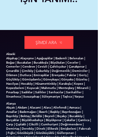
ŞİMDİ ARA
Akseki
Akşahap | Alaçeşme | Aşağıaşıklar | Bademli | Belenalan |
Boğaz | Bucakalan | Bucakkışla | Büyükalan | Ceceler |
Cemerler | Cendeve | Cevizli | Çaltılıçukur | Çanakpınar |
Çınardibi | Çimiköy | Çukurköy | Değirmenlik | Demirciler |
Dikmen | Dutluca | Emiraşıklar | Erenyaka | Fakılar | Geriş |
Güçlüköy | Gümüşdamla | Güneykaya | Günyaka | Güzelsu |
Hacıilyas | Hocaköy | Hüsamettinköy | Karakışla | Kepez |
Kepezbeleni | Kuyucak | Mahmutlu | Menteşbey | Minareli |
Pınarbaşı | Sadıklar | Salihler | Sarıhacılar | Sarıhaliller |
Sinanhoca | Susuzşahap | Süleymaniye | Taşlıca | Yarpuz
Alanya
Akçatı | Akdam | Alacami | Alara | Aliefendi | Asmaca |
Avsallar | Bademağacı | Basırlı | Başköy | Bayırkozağacı |
Bayırköy | Bektaş | Beldibi | Beyreli | Bıçakçı | Bucakköy |
Burçaklar | Büyükhasbahçe | Büyükpınar | Çakallar | Çamlıca |
Çarşı | Çıplaklı | Cikcilli | Cumhuriyet | Değirmendere |
Demirtaş | Dereköy | Dinek | Elikesik | Emişbeleni | Fakırcalı
| Fığla | Gözübüyük | Gözüküçüklü | Güllerpınarı |