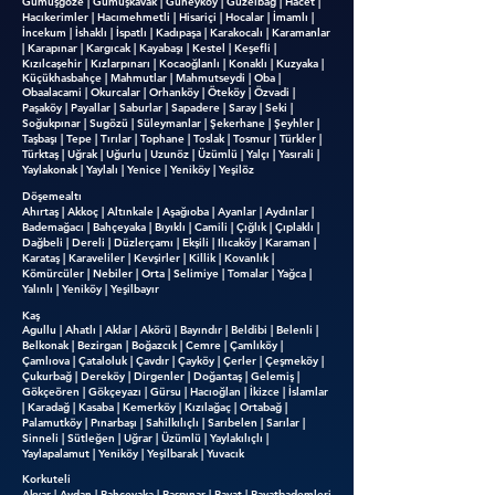
Gümüşgöze | Gümüşkavak | Güneyköy | Güzelbağ | Hacet |
Hacıkerimler | Hacımehmetli | Hisariçi | Hocalar | İmamlı |
İncekum | İshaklı | İspatlı | Kadıpaşa | Karakocalı | Karamanlar
| Karapınar | Kargıcak | Kayabaşı | Kestel | Keşefli |
Kızılcaşehir | Kızlarpınarı | Kocaoğlanlı | Konaklı | Kuzyaka |
Küçükhasbahçe | Mahmutlar | Mahmutseydi | Oba |
Obaalacami | Okurcalar | Orhanköy | Öteköy | Özvadi |
Paşaköy | Payallar | Saburlar | Sapadere | Saray | Seki |
Soğukpınar | Sugözü | Süleymanlar | Şekerhane | Şeyhler |
Taşbaşı | Tepe | Tırılar | Tophane | Toslak | Tosmur | Türkler |
Türktaş | Uğrak | Uğurlu | Uzunöz | Üzümlü | Yalçı | Yasırali |
Yaylakonak | Yaylalı | Yenice | Yeniköy | Yeşilöz
Döşemealtı
Ahırtaş | Akkoç | Altınkale | Aşağıoba | Ayanlar | Aydınlar |
Bademağacı | Bahçeyaka | Bıyıklı | Camili | Çığlık | Çıplaklı |
Dağbeli | Dereli | Düzlerçamı | Ekşili | Ilıcaköy | Karaman |
Karataş | Karaveliler | Kevşirler | Killik | Kovanlık |
Kömürcüler | Nebiler | Orta | Selimiye | Tomalar | Yağca |
Yalınlı | Yeniköy | Yeşilbayır
Kaş
Agullu | Ahatlı | Aklar | Akörü | Bayındır | Beldibi | Belenli |
Belkonak | Bezirgan | Boğazcık | Cemre | Çamlıköy |
Çamlıova | Çataloluk | Çavdır | Çayköy | Çerler | Çeşmeköy |
Çukurbağ | Dereköy | Dirgenler | Doğantaş | Gelemiş |
Gökçeören | Gökçeyazı | Gürsu | Hacıoğlan | İkizce | İslamlar
| Karadağ | Kasaba | Kemerköy | Kızılağaç | Ortabağ |
Palamutköy | Pınarbaşı | Sahilkılıçlı | Sarıbelen | Sarılar |
Sinneli | Sütleğen | Uğrar | Üzümlü | Yaylakılıçlı |
Yaylapalamut | Yeniköy | Yeşilbarak | Yuvacık
Korkuteli
Akyar | Avdan | Bahçeyaka | Başpınar | Bayat | Bayatbademleri