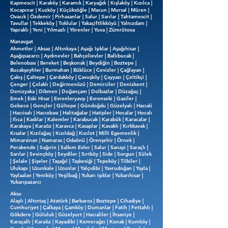
Kapmescit | Karaköy | Karamık | Karyağdı | Kışlaköy | Kızılca |
Kocapınar | Kuzköy | Küçüksöğle | Macun | Mursal | Müren |
Ovacık | Özdemir | Pirhasanlar | Salur | Sarılar | Tahtamescit |
Tavullar | Tekkeköy | Toklular | Yakaçiftlikköyü | Yalnızdam |
Yapraklı | Yeni | Yılmazlı | Yörenler | Yuva | Zümrütova
Manavgat
Ahmetler | Aksaz | Altınkaya | Aşağı Işıklar | Aşağıhisar |
Aşağıpazarcı | Aydınevler | Bahçelievler | Ballıbucak |
Belenobası | Bereket | Beşkonak | Beydiğin | Boztepe |
Bucakşeyhler | Burmahan | Büklüce | Cevizler | Çağlayan |
Çakış | Çaltepe | Çardakköy | Çavuşköy | Çayyazı | Çeltikçi |
Çenger | Çolaklı | Değirmenözü | Demirciler | Denizkent |
Denizyaka | Dikmen | Doğançam | Dolbazlar | Düzağaç |
Emek | Eski Hisar | Evrenleryavşı | Evrenseki | Gaziler |
Gebece | Gençler | Gültepe | Gündoğdu | Güzelyalı | Hacıali
| Hacıisalı | Hacıobası | Halitağalar | Hatipler | Hocalar | Hocalı
| Ilıca | Kadılar | Kalemler | Karabucak | Karabük | Karacalar |
Karakaya | Karaöz | Karavca | Kasaplar | Kavaklı | Kırkkavak |
Kısalar | Kızılağaç | Kızıldağ | Kızılot | Milli Egemenlik |
Mimarsinan | Namaras | Odaönü | Örenşehir | Örnek |
Perakende | Sağırin | Salkım Evler | Salur | Sanayi | Saraçlı |
Sarılar | Sevinçköy | Seydiler | Sırtköy | Side | Sorgun | Sülek
| Şelale | Şişeler | Taşağıl | Taşkesiği | Tepeköy | Tilkiler |
Ulukapı | Uzunkale | Uzunlar | Yalçıdibi | Yavrudoğan | Yayla |
Yaylaalan | Yeniköy | Yeşilbağ | Yukarı Işıklar | Yukarıhisar |
Yukarıpazarcı
Aksu
Alaylı | Altıntaş | Atatürk | Barbaros | Boztepe | Cihadiye |
Cumhuriyet | Çalkaya | Çamköy | Dumanlar | Fatih | Fettahlı |
Gökdere | Güloluk | Güzelyurt | Hacıaliler | İhsaniye |
Karaçallı | Karaöz | Kayadibi | Kemerağzı | Konak | Kumköy |