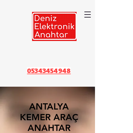
05343454948
ANTALYA
KEMER ARAÇ
ANAHTAR