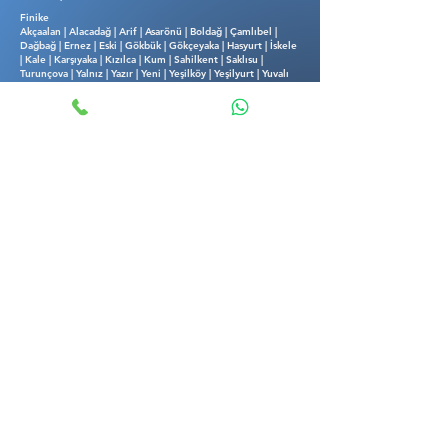
Finike
Akçaalan | Alacadağ | Arif | Asarönü | Boldağ | Çamlıbel |
Dağbağ | Ernez | Eski | Gökbük | Gökçeyaka | Hasyurt | İskele
| Kale | Karşıyaka | Kızılca | Kum | Sahilkent | Saklısu |
Turunçova | Yalnız | Yazır | Yeni | Yeşilköy | Yeşilyurt | Yuvalı
Kemer
Beycik | Çıralı | Kuzdere | Ovacık | Ulupınar
ŞİMDİ ARA
ANTALYA OTO ANAHTAR
Antalya Oto Anahtarcı hizmeti için
0534 345 49 48
numaramızı 7/24
arayabilirsiniz. Antalya'nın her
noktasına mobil oto anahtar hizmeti
vermekteyiz. Antalya'da garantili oto