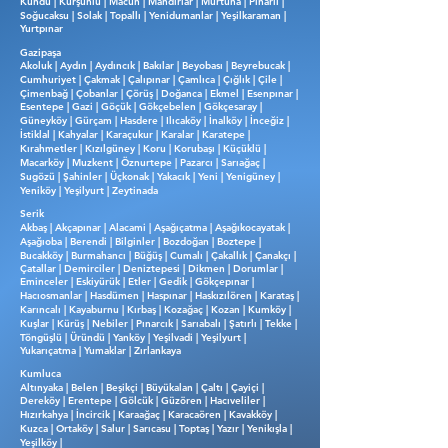
Kundu | Kurşunlu | Macun | Mandırlar | Murtuna | Pınarlı |
Soğucaksu | Solak | Topallı | Yenidumanlar | Yeşilkaraman |
Yurtpınar
Gazipaşa
Akoluk | Aydın | Aydıncık | Bakılar | Beyobası | Beyrebucak |
Cumhuriyet | Çakmak | Çalıpınar | Çamlıca | Çığlık | Çile |
Çimenbağ | Çobanlar | Çörüş | Doğanca | Ekmel | Esenpınar |
Esentepe | Gazi | Göçük | Gökçebelen | Gökçesaray |
Güneyköy | Gürçam | Hasdere | Ilıcaköy | İnalköy | İnceğiz |
İstiklal | Kahyalar | Karaçukur | Karalar | Karatepe |
Kırahmetler | Kızılgüney | Koru | Korubaşı | Küçüklü |
Macarköy | Muzkent | Öznurtepe | Pazarcı | Sarıağaç |
Sugözü | Şahinler | Üçkonak | Yakacık | Yeni | Yenigüney |
Yeniköy | Yeşilyurt | Zeytinada
Serik
Akbaş | Akçapınar | Alacami | Aşağıçatma | Aşağıkocayatak |
Aşağıoba | Berendi | Bilginler | Bozdoğan | Boztepe |
Bucakköy | Burmahancı | Büğüş | Cumalı | Çakallık | Çanakçı |
Çatallar | Demirciler | Deniztepesi | Dikmen | Dorumlar |
Eminceler | Eskiyürük | Etler | Gedik | Gökçepınar |
Hacıosmanlar | Hasdümen | Haspınar | Haskızılören | Karataş |
Karıncalı | Kayaburnu | Kırbaş | Kozağaç | Kozan | Kumköy |
Kuşlar | Kürüş | Nebiler | Pınarcık | Sarıabalı | Şatırlı | Tekke |
Töngüşlü | Üründü | Yanköy | Yeşilvadi | Yeşilyurt |
Yukarıçatma | Yumaklar | Zırlankaya
Kumluca
Altınyaka | Belen | Beşikçi | Büyükalan | Çaltı | Çayiçi |
Dereköy | Erentepe | Gölcük | Güzören | Hacıveliler |
Hızırkahya | İncircik | Karaağaç | Karacaören | Kavakköy |
Kuzca | Ortaköy | Salur | Sarıcasu | Toptaş | Yazır | Yenikışla |
Yeşilköy |