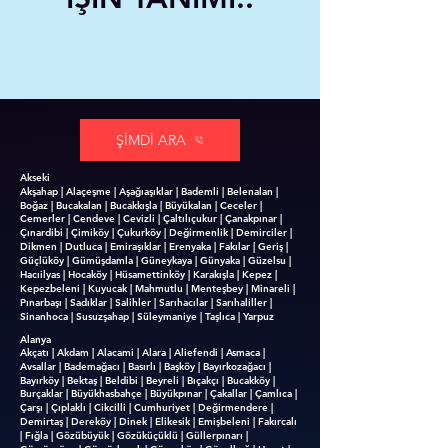
ŞİMDİ ARA
Akseki
Akşahap | Alaçeşme | Aşağıaşıklar | Bademli | Belenalan |
Boğaz | Bucakalan | Bucakkışla | Büyükalan | Ceceler |
Cemerler | Cendeve | Cevizli | Çaltılıçukur | Çanakpınar |
Çınardibi | Çimiköy | Çukurköy | Değirmenlik | Demirciler |
Dikmen | Dutluca | Emiraşıklar | Erenyaka | Fakılar | Geriş |
Güçlüköy | Gümüşdamla | Güneykaya | Günyaka | Güzelsu |
Hacıilyas | Hocaköy | Hüsamettinköy | Karakışla | Kepez |
Kepezbeleni | Kuyucak | Mahmutlu | Menteşbey | Minareli |
Pınarbaşı | Sadıklar | Salihler | Sarıhacılar | Sarıhaliller |
Sinanhoca | Susuzşahap | Süleymaniye | Taşlıca | Yarpuz
Alanya
Akçatı | Akdam | Alacami | Alara | Aliefendi | Asmaca |
Avsallar | Bademağacı | Basırlı | Başköy | Bayırkozağacı |
Bayırköy | Bektaş | Beldibi | Beyreli | Bıçakçı | Bucakköy |
Burçaklar | Büyükhasbahçe | Büyükpınar | Çakallar | Çamlıca |
Çarşı | Çıplaklı | Cikcilli | Cumhuriyet | Değirmendere |
Demirtaş | Dereköy | Dinek | Elikesik | Emişbeleni | Fakırcalı
| Fığla | Gözübüyük | Gözüküçüklü | Güllerpınarı |