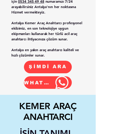
için
0534 345 49 48
numaramızı 7/24
arayabilirsiniz Antalya'nın her noktasına
Hizmet vermekteyiz.
Antalya
Kemer
Araç Anahtarcı profesyonel
ekibimiz, en son teknolojiye uygun
ekipmanları kullanarak her türlü acil araç
anahtarcı ihtiyacınıza çözüm sunar.
Antalya en yakın araç anahtarcı kaliteli ve
hızlı çözümler sunar.
ŞİMDİ ARA
WHATSAPP
KEMER
ARAÇ
ANAHTARCI
İŞİN TANIMI..