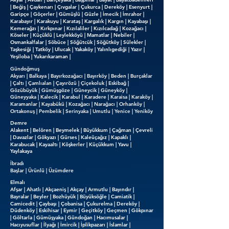
| Beğiş | Çaykenarı | Çıvgalar | Çukurca | Dereköy | Esenyurt |
Garipçe | Göçerler | Gümüşlü | Güzle | İmecik | İmrahor |
Karabayır | Karakuyu | Karataş | Kargalık | Kargın | Kayabaşı |
Kemerağzı | Kırkpınar | Kızılaliler | Kızılcadağ | Kozağacı |
Köseler | Küçüklü | Leylekköyü | Mamatlar | Nebiler |
Osmankalfalar | Söbüce | Söğütcük | Söğütköy | Sülekler |
Taşkesiği | Tatköy | Ulucak | Yakaköy | Yalınlıgediği | Yazır |
Yeşiloba | Yukarıkaraman |
Gündoğmuş
Akyarı | Balkaya | Bayırkozağacı | Bayırköy | Beden | Burçaklar
| Çaltı | Çamlıalan | Çayırözü | Çiçekoluk | Eskibağ |
Gözübüyük | Gümüşgöze | Güneycik | Güneyköy |
Güneyyaka | Kalecik | Karabul | Karadere | Karaisa | Karaköy |
Karamanlar | Kayabükü | Kozağacı | Narağacı | Orhanköy |
Ortakonuş | Pembelik | Serinyaka | Umutlu | Yenice | Yeniköy
Demre
Alakent | Belören | Beymelek | Büyükkum | Çağman | Çevreli
| Davazlar | Gökyazı | Gürses | Kaleüçağız | Kapaklı |
Karabucak | Kayaaltı | Köşkerler | Küçükkum | Yavu |
Yaylakaya
İbradı
Başlar | Ürünlü | Üzümdere
Elmalı
Afşar | Ahatlı | Akçaeniş | Akçay | Armutlu | Bayındır |
Bayralar | Beyler | Bozhüyük | Büyüksöğle | Camiatik |
Camicedit | Çaybaşı | Çobanisa | Çukurelma | Dereköy |
Düdenköy | Eskihisar | Eymir | Geçitköy | Geçmen | Gökpınar
| Göltarla | Gümüşyaka | Gündoğan | Hacımusalar |
Hacıyusuflar | İlyağı | İmircik | İplikpazarı | İslamlar |