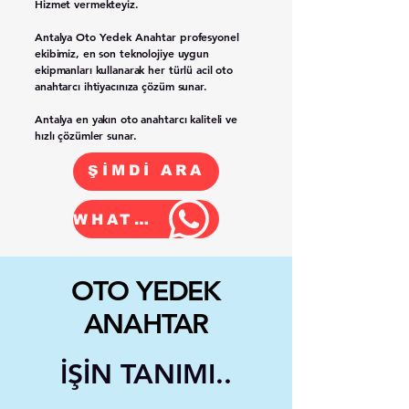
Hizmet vermekteyiz.
Antalya
Oto Yedek Anahtar
profesyonel
ekibimiz, en son teknolojiye uygun
ekipmanları kullanarak her türlü acil oto
anahtarcı ihtiyacınıza çözüm sunar.
Antalya en yakın oto anahtarcı kaliteli ve
hızlı çözümler sunar.
ŞİMDİ ARA
WHATSAPP
OTO YEDEK
ANAHTAR
İŞİN TANIMI..