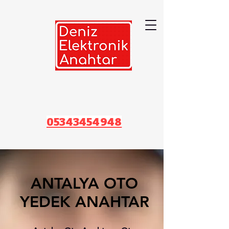
05343454948
ANTALYA OTO
YEDEK ANAHTAR