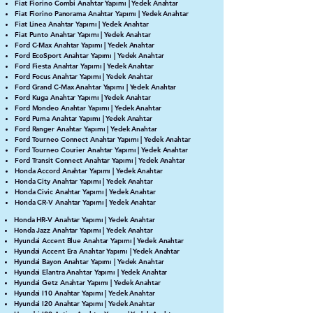
Fiat Fiorino Combi Anahtar Yapımı | Yedek Anahtar
Fiat Fiorino Panorama Anahtar Yapımı | Yedek Anahtar
Fiat Linea Anahtar Yapımı | Yedek Anahtar
Fiat Punto Anahtar Yapımı | Yedek Anahtar
Ford C-Max Anahtar Yapımı | Yedek Anahtar
Ford EcoSport Anahtar Yapımı | Yedek Anahtar
Ford Fiesta Anahtar Yapımı | Yedek Anahtar
Ford Focus Anahtar Yapımı | Yedek Anahtar
Ford Grand C-Max Anahtar Yapımı | Yedek Anahtar
Ford Kuga Anahtar Yapımı | Yedek Anahtar
Ford Mondeo Anahtar Yapımı | Yedek Anahtar
Ford Puma Anahtar Yapımı | Yedek Anahtar
Ford Ranger Anahtar Yapımı | Yedek Anahtar
Ford Tourneo Connect Anahtar Yapımı | Yedek Anahtar
Ford Tourneo Courier Anahtar Yapımı | Yedek Anahtar
Ford Transit Connect Anahtar Yapımı | Yedek Anahtar
Honda Accord Anahtar Yapımı | Yedek Anahtar
Honda City Anahtar Yapımı | Yedek Anahtar
Honda Civic Anahtar Yapımı | Yedek Anahtar
Honda CR-V Anahtar Yapımı | Yedek Anahtar
Honda HR-V Anahtar Yapımı | Yedek Anahtar
Honda Jazz Anahtar Yapımı | Yedek Anahtar
Hyundai Accent Blue Anahtar Yapımı | Yedek Anahtar
Hyundai Accent Era Anahtar Yapımı | Yedek Anahtar
Hyundai Bayon Anahtar Yapımı | Yedek Anahtar
Hyundai Elantra Anahtar Yapımı | Yedek Anahtar
Hyundai Getz Anahtar Yapımı | Yedek Anahtar
Hyundai I10 Anahtar Yapımı | Yedek Anahtar
Hyundai I20 Anahtar Yapımı | Yedek Anahtar