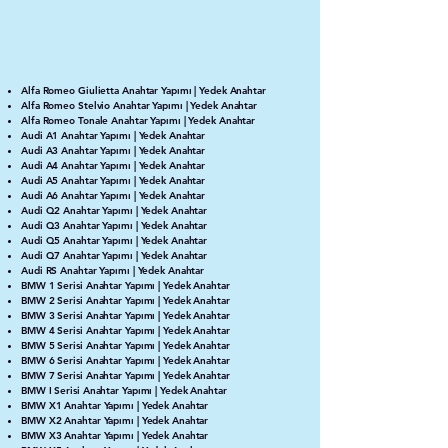
Alfa Romeo Giulietta Anahtar Yapımı | Yedek Anahtar
Alfa Romeo Stelvio Anahtar Yapımı | Yedek Anahtar
Alfa Romeo Tonale Anahtar Yapımı | Yedek Anahtar
Audi A1 Anahtar Yapımı | Yedek Anahtar
Audi A3 Anahtar Yapımı | Yedek Anahtar
Audi A4 Anahtar Yapımı | Yedek Anahtar
Audi A5 Anahtar Yapımı | Yedek Anahtar
Audi A6 Anahtar Yapımı | Yedek Anahtar
Audi Q2 Anahtar Yapımı | Yedek Anahtar
Audi Q3 Anahtar Yapımı | Yedek Anahtar
Audi Q5 Anahtar Yapımı | Yedek Anahtar
Audi Q7 Anahtar Yapımı | Yedek Anahtar
Audi RS Anahtar Yapımı | Yedek Anahtar
BMW 1 Serisi Anahtar Yapımı | Yedek Anahtar
BMW 2 Serisi Anahtar Yapımı | Yedek Anahtar
BMW 3 Serisi Anahtar Yapımı | Yedek Anahtar
BMW 4 Serisi Anahtar Yapımı | Yedek Anahtar
BMW 5 Serisi Anahtar Yapımı | Yedek Anahtar
BMW 6 Serisi Anahtar Yapımı | Yedek Anahtar
BMW 7 Serisi Anahtar Yapımı | Yedek Anahtar
BMW I Serisi Anahtar Yapımı | Yedek Anahtar
BMW X1 Anahtar Yapımı | Yedek Anahtar
BMW X2 Anahtar Yapımı | Yedek Anahtar
BMW X3 Anahtar Yapımı | Yedek Anahtar